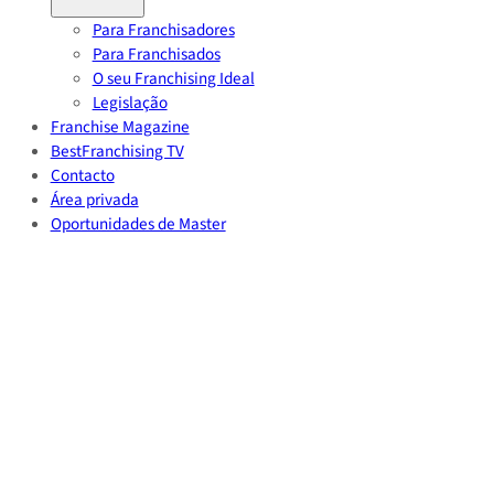
Para Franchisadores
Para Franchisados
O seu Franchising Ideal
Legislação
Franchise Magazine
BestFranchising TV
Contacto
Área privada
Oportunidades de Master
Volver
Home
/
Noticias
/
MELOM e QMACO lançam incubadora Gestores de Projeto 