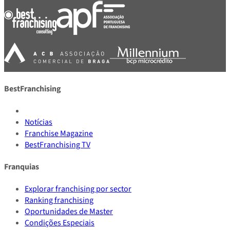
BestFranchising
Notícias
Franchise Magazine
BestFranchising TV
Franquias
Explorar franchising por sector
Ranking franchising
Oportunidades de Master
Condições Especiais