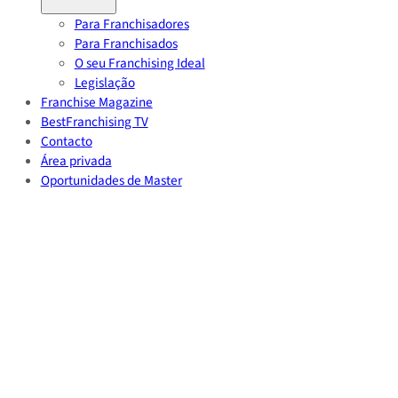
Para Franchisadores
Para Franchisados
O seu Franchising Ideal
Legislação
Franchise Magazine
BestFranchising TV
Contacto
Área privada
Oportunidades de Master
Volver
Home
/
Noticias
/
SERVEASY – O SITIO DO CIDADÃO está de PARABÉNS