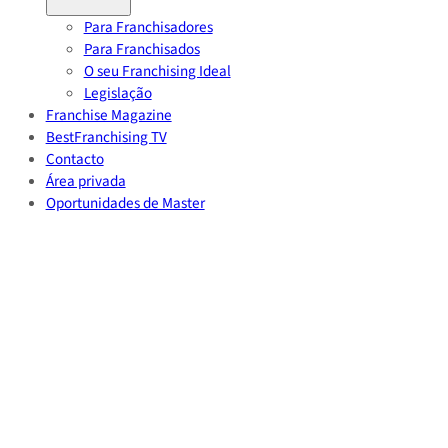
Para Franchisadores
Para Franchisados
O seu Franchising Ideal
Legislação
Franchise Magazine
BestFranchising TV
Contacto
Área privada
Oportunidades de Master
Volver
Home
/
Noticias
/
Serveasy – O Sitio do Cidadão informa que já existe ac