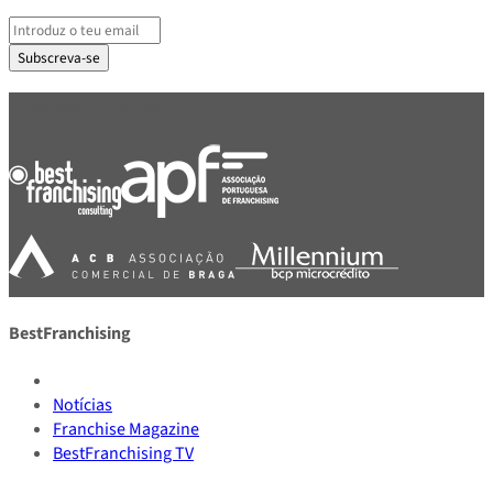
Subscreva-se
PARCEIROS E ASSOCIADOS
BestFranchising
Notícias
Franchise Magazine
BestFranchising TV