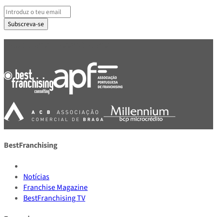
Subscreva-se
PARCEIROS E ASSOCIADOS
BestFranchising
Notícias
Franchise Magazine
BestFranchising TV