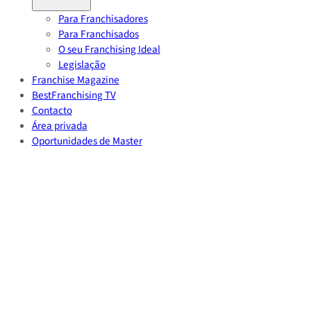
Para Franchisadores
Para Franchisados
O seu Franchising Ideal
Legislação
Franchise Magazine
BestFranchising TV
Contacto
Área privada
Oportunidades de Master
Volver
Home
/
Noticias
/
Xfin continua a sua expansão com o novo franchisado: 