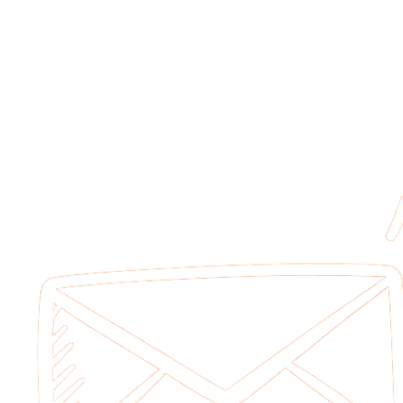
Actividade *
Pessoa de contacto *
Telefone contacto *
E-mail *
Observações
Os campos marcados com * são obrigatórios.
Enviar