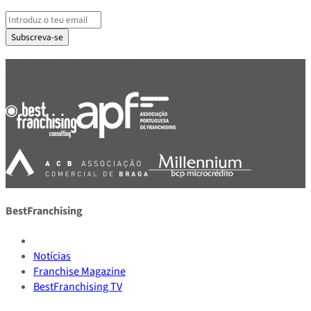
Subscreva-se
PARCEIROS E ASSOCIADOS
BestFranchising
Notícias
Franchise Magazine
BestFranchising TV